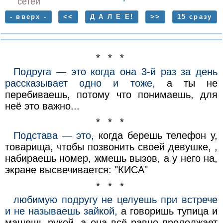
сетей
- вверх -
<<
Д А Л Е Е!
>>
15 сразу
* * *
Подруга — это когда она 3-й раз за день
рассказывает одно и тоже,
а ты не
перебиваешь, потому что понимаешь, для
неё это важно...
* * *
Подстава — это,
когда берешь телефон у,
товарища, чтобы позвонить своей девушке, ,
набираешь номер, жмешь вызов, а у него на,
экране высвечивается: "КИСА"
* * *
любимую подругу не целуешь при встрече
и не называешь зайкой,
а говоришь тупица и
машешь рукой, а она всё равно продолжает