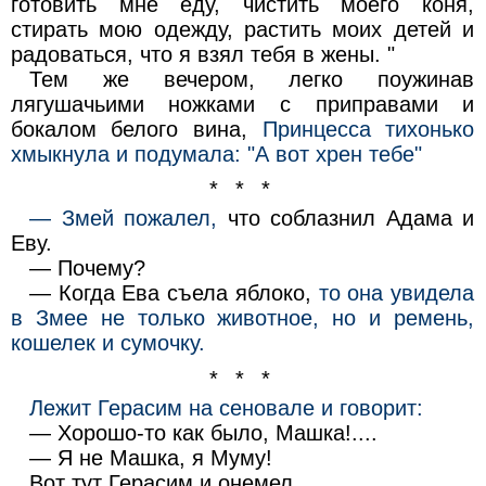
готовить мне еду, чистить моего коня,
стирать мою одежду, растить моих детей и
радоваться, что я взял тебя в жены. "
Тем же вечером, легко поужинав
лягушачьими ножками с приправами и
бокалом белого вина,
Принцесса тихонько
хмыкнула и подумала: "А вот хрен тебе"
* * *
— Змей пожалел,
что соблазнил Адама и
Еву.
— Почему?
— Когда Ева съела яблоко,
то она увидела
в Змее не только животное, но и ремень,
кошелек и сумочку.
* * *
Лежит Герасим на сеновале и говорит:
— Хорошо-то как было, Машка!....
— Я не Машка, я Муму!
Вот тут Герасим и онемел...