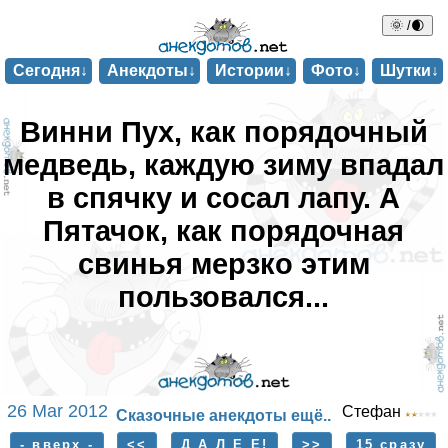
🌞 /🌒
Сегодня↓
Анекдоты↓
Истории↓
Фото↓
Шутки↓
Винни Пух, как порядочный
медведь, каждую зиму впадал
в спячку и сосал лапу. А
Пятачок, как порядочная
свинья мерзко этим
пользовался...
26 Mar 2012
Стефан
Сказочные анекдоты ещё..
- вверх -
<<
Д А Л Е Е!
>>
15 сразу