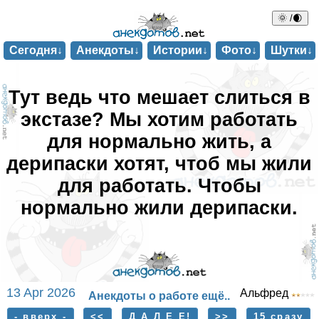
🌞 /🌒
Сегодня↓
Анекдоты↓
Истории↓
Фото↓
Шутки↓
Тут ведь что мешает слиться в
экстазе? Мы хотим работать
для нормально жить, а
дерипаски хотят, чтоб мы жили
для работать. Чтобы
нормально жили дерипаски.
13 Apr 2026
Альфред
Анекдоты о работе ещё..
- вверх -
<<
Д А Л Е Е!
>>
15 сразу