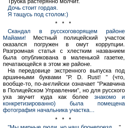
Трубка растерянно молчит.
Дочь стоит гордая.
Я тащусь под столом:)
* * *
Скандал в русскоговорящем районе
Майами!
Местный полицейский участок
оказался погружен в омут коррупции.
Разгромная статья с хлестким названием
была опубликована в маленькой газетке,
печатающейся в этом же районе.
На передовице экстренного выпуска под
аршинными буквами "Р. D. Rust! " (что,
вообще-то, по-английски означает "Ржавчина
в Полицейском Управлении", но для русского
уха звучит куда как более
знакомо и
конкретизированно) была помещена
фотография начальника участка...
* * *
"Мы мирные люди, но наш бронепоезд.
.. "