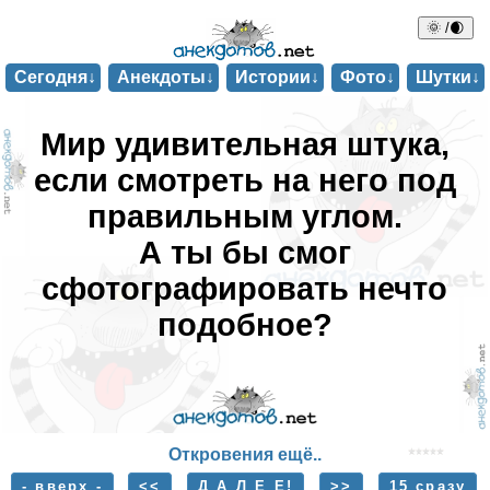
🌞 /🌒
Сегодня↓
Анекдоты↓
Истории↓
Фото↓
Шутки↓
Мир удивительная штука,
если смотреть на него под
правильным углом.
А ты бы смог
сфотографировать нечто
подобное?
Откровения ещё..
- вверх -
<<
Д А Л Е Е!
>>
15 сразу