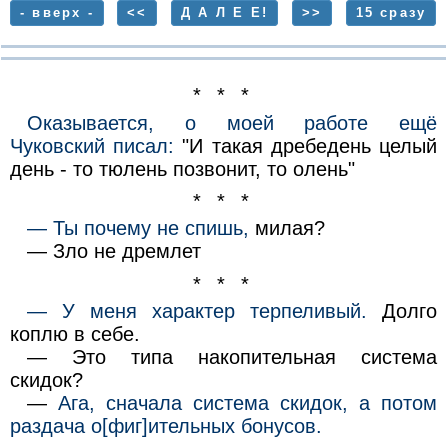
- вверх -
<<
Д А Л Е Е!
>>
15 сразу
* * *
Оказывается, о моей работе ещё
Чуковский писал:
"И такая дребедень целый
день - то тюлень позвонит, то олень"
* * *
— Ты почему не спишь,
милая?
— Зло не дремлет
* * *
— У меня характер терпеливый.
Долго
коплю в себе.
— Это типа накопительная система
скидок?
—
Ага, сначала система скидок, а потом
раздача о[фиг]ительных бонусов.