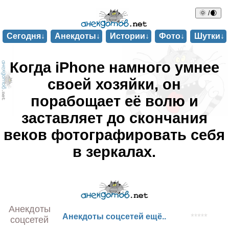
🌞 /🌒
Сегодня↓
Анекдоты↓
Истории↓
Фото↓
Шутки↓
Когда iPhone намного умнее
своей хозяйки, он
порабощает её волю и
заставляет до скончания
веков фотографировать себя
в зеркалах.
Анекдоты
Анекдоты соцсетей ещё..
соцсетей