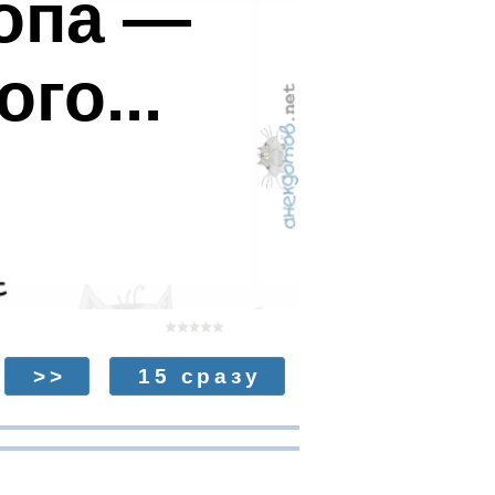
ропа —
го...
>>
15 сразу