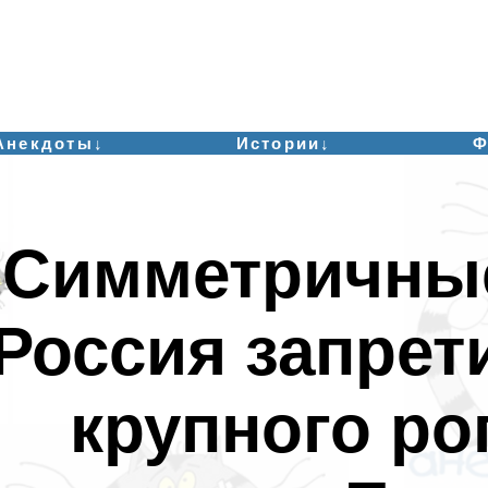
Анекдоты↓
Истории↓
Ф
Симметричны
Россия запрет
крупного ро