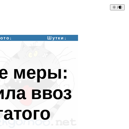
🌞 /🌒
ото↓
Шутки↓
е меры:
ила ввоз
гатого