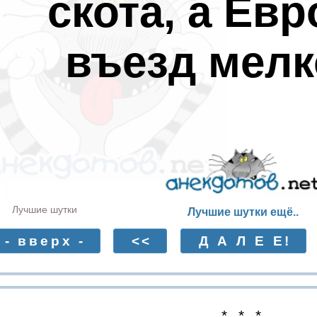
скота, а Ев
въезд мелко
Лучшие шутки
Лучшие шутки ещё..
- вверх -
<<
Д А Л Е Е!
* * *