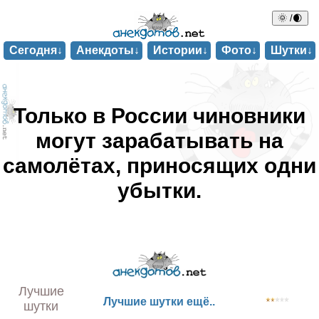
🌞 /🌒
Сегодня↓
Анекдоты↓
Истории↓
Фото↓
Шутки↓
Только в России чиновники
могут зарабатывать на
самолётах, приносящих одни
убытки.
Лучшие
Лучшие шутки ещё..
шутки