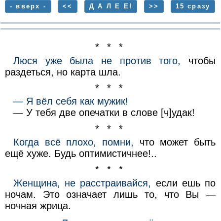
- вверх -
<<
Д А Л Е Е!
>>
15 сразу
* * *
Люся уже была не против того,
чтобы
раздеться, но карта шла.
* * *
— Я вёл себя как мужик!
— У тебя две опечатки в слове [ч]удак!
* * *
Когда всё плохо, помни,
что может быть
ещё хуже. Будь оптимистичнее!..
* * *
Женщина, не расстраивайся,
если ешь по
ночам. Это означает лишь то, что Вы —
ночная жрица.