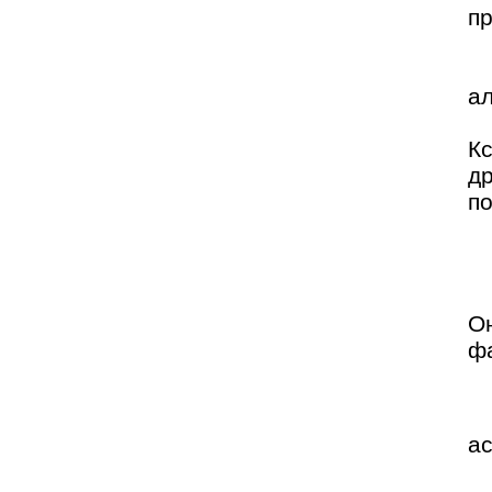
п
ал
К
д
п
О
ф
ас