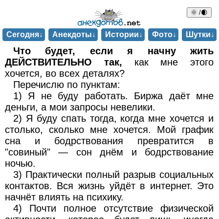
🌞 /🌒
Сегодня↓
Анекдоты↓
Истории↓
Фото↓
Шутки↓
Что будет, если я начну жить
ДЕЙСТВИТЕЛЬНО так,
как мне этого
хочется, во всех деталях?
Перечислю по пунктам:
1) Я не буду работать. Биржа даёт мне
деньги, а мои запросы невелики.
2) Я буду спать тогда, когда мне хочется и
столько, сколько мне хочется. Мой график
сна и бодрствования превратится в
"совиный" — сон днём и бодрствование
ночью.
3) Практически полный разрыв социальных
контактов. Вся жизнь уйдёт в интернет. Это
начнёт влиять на психику.
4) Почти полное отсутствие физической