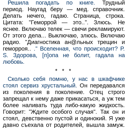
Решила погадать по книге.
Трудный
период. Наугад беру — мед. справочник.
Делать нечего, гадаю. Страница, строка.
Цитата: "Геморрой — это..". Злюсь. Не
яснее. Включаю телек — свечи рекламируют.
От этого дела... Выключаю, злюсь. Включаю
радио. "Диагностика aн@льных трещин и
геморроя..
." Вселенная, что происходит? P.
S. Здорова, [п]опа не болит, гадала на
любовь.
* * *
Сколько себя помню, у нас в шкафчике
стоял сервиз хрустальный.
Он передавался
из поколения в поколение. Отец строго
запрещал к нему даже прикасаться, а уж тем
более наливать туда либо-какую жидкость.
Говорит: "Ждите особого случая". Так он и
стоял, девственно пустой и одинокий. Я уже
давно съехала от родителей, вышла замуж.