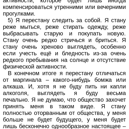
активности, которое будет лишь иногда
компенсироваться утренними или вечерними
прогулками.
5) Я перестану следить за собой. Я стану
реже мыться, реже стирать одежду, реже
выбрасывать старую и покупать новую.
Стану очень редко стричься и бриться. Я
стану очень хреново выглядеть, особенно
если учесть ещё и бледность из-за очень
редкого пребывания на солнце и отсутствие
физической активности.
В конечном итоге я перестану отличаться
от маргинала – какого-нибудь бомжа или
алкаша. И, хотя я не буду пить ни капли
алкоголя, выглядеть я буду весьма
печально. Я не думаю, что общество захочет
принять меня в таком виде. Я стану
полностью оторванным от общества, у меня
больше не будет будущего, у меня будет
лишь бесконечно однообразное настоящее –