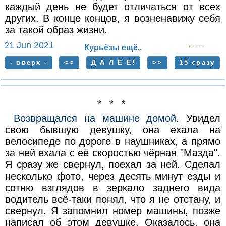
каждый день не будет отличаться от всех
других. В конце концов, я возненавижу себя
за такой образ жизни.
21 Jun 2021
Курьёзы ещё..
- вверх -
<<
Д А Л Е Е!
>>
15 сразу
* * *
Возвращался на машине домой.
Увидел
свою бывшую девушку, она ехала на
велосипеде по дороге в наушниках, а прямо
за ней ехала с её скоростью чёрная "Мазда".
Я сразу же свернул, поехал за ней. Сделал
несколько фото, через десять минут езды и
сотню взглядов в зеркало заднего вида
водитель всё-таки понял, что я не отстану, и
свернул. Я запомнил номер машины, позже
написал об этом девушке. Оказалось, она