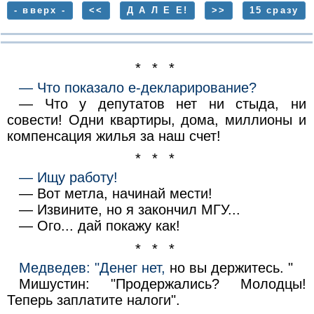
- вверх -
<<
Д А Л Е Е!
>>
15 сразу
* * *
— Что показало е-декларирование?
— Что у депутатов нет ни стыда, ни
совести! Одни квартиры, дома, миллионы и
компенсация жилья за наш счет!
* * *
— Ищу работу!
— Вот метла, начинай мести!
— Извините, но я закончил МГУ...
— Ого... дай покажу как!
* * *
Медведев: "Денег нет,
но вы держитесь. "
Мишустин: "Продержались? Молодцы!
Теперь заплатите налоги".