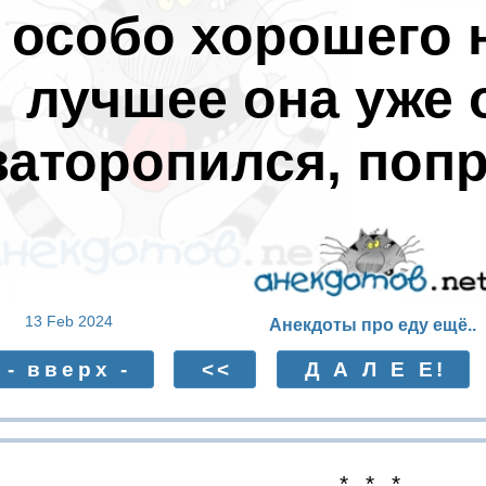
особо хорошего н
лучшее она уже 
заторопился, попр
13 Feb 2024
Анекдоты про еду ещё..
- вверх -
<<
Д А Л Е Е!
* * *