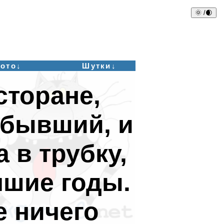
🌞 /🌒
ото↓
Шутки↓
сторане,
 бывший, и
 в трубку,
чшие годы.
е ничего