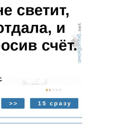
е светит,
отдала, и
осив счёт.
>>
15 сразу