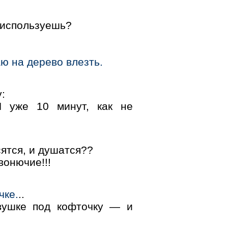
н используешь?
аю на дерево влезть.
:
Я уже 10 минут, как не
ятся, и душатся??
вонючие!!!
чке.
..
евушке под кофточку — и