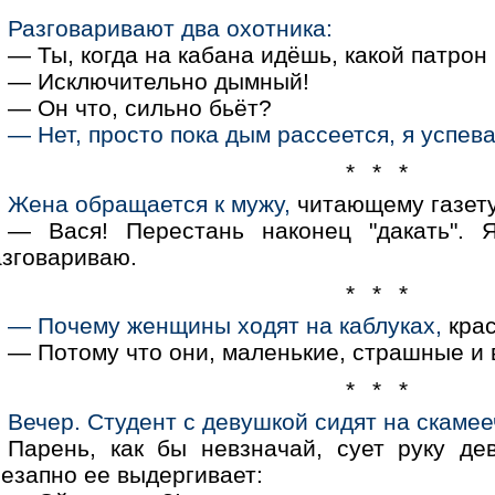
Разговаривают два охотника:
— Ты, когда на кабана идёшь, какой патро
— Исключительно дымный!
— Он что, сильно бьёт?
— Нет, просто пока дым рассеется, я успев
* * *
Жена обращается к мужу,
читающему газету
— Вася! Перестань наконец "дакать". 
азговариваю.
* * *
— Почему женщины ходят на каблуках,
крас
— Потому что они, маленькие, страшные и 
* * *
Вечеp. Студент с девушкой сидят на скамее
Паpень, как бы невзначай, сует pуку д
езапно ее выдеpгивает: