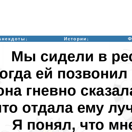
Анекдоты↓
Истории↓
Ф
Мы сидели в ре
огда ей позвонил
она гневно сказала
что отдала ему лу
Я понял, что мн