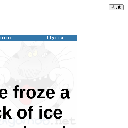
🌞 /🌒
ото↓
Шутки↓
e froze a
ck of ice