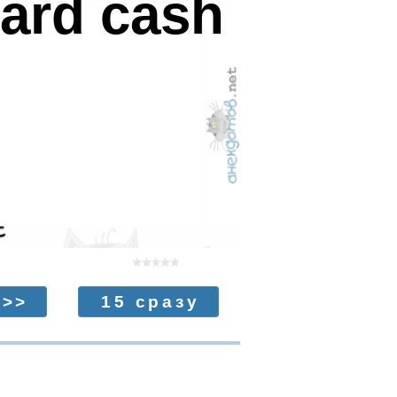
 hard cash
>>
15 сразу