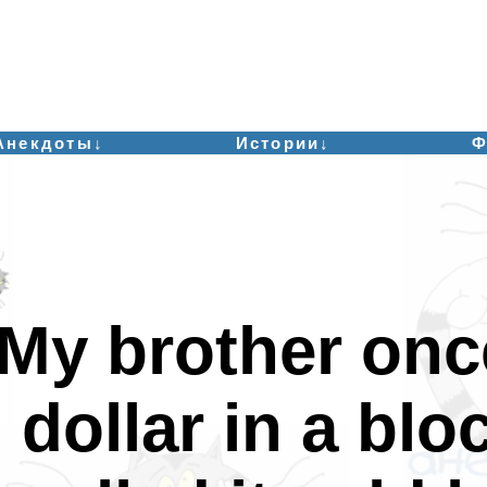
Анекдоты↓
Истории↓
Ф
My brother onc
dollar in a blo