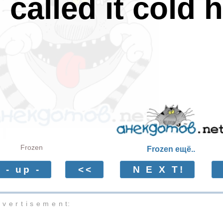
I called it cold
Frozen
Frozen ещё..
- up -
<<
N E X T!
 v e r t i s e m e n t: