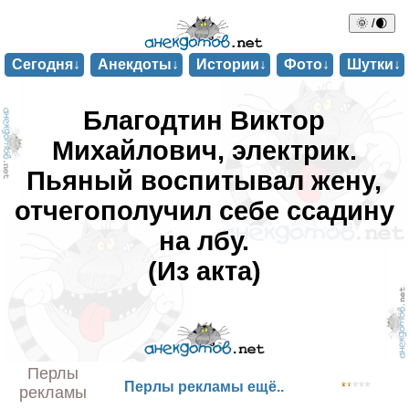
🌞 /🌒
Сегодня↓
Анекдоты↓
Истории↓
Фото↓
Шутки↓
Благодтин Виктор
Михайлович, электрик.
Пьяный воспитывал жену,
отчегополучил себе ссадину
на лбу.
(Из акта)
Перлы
Перлы рекламы ещё..
рекламы