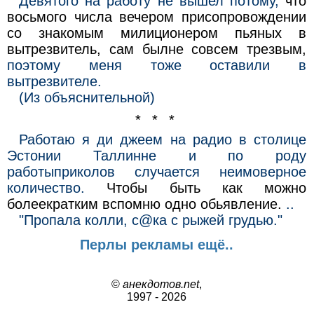
Девятого на работу не вышел потому,
что
восьмого числа вечером присопровождении
со знакомым милиционером пьяных в
вытрезвитель, сам былне совсем трезвым,
поэтому меня тоже оставили в
вытрезвителе.
(Из объяснительной)
* * *
Работаю я ди джеем на радио в столице
Эстонии Таллинне и по роду
работыприколов случается неимоверное
количество.
Чтобы быть как можно
болеекратким вспомню одно обьявление.
..
"Пропала колли, с@ка с рыжей грудью."
Перлы рекламы ещё..
©
анекдотов.net
,
1997 - 2026