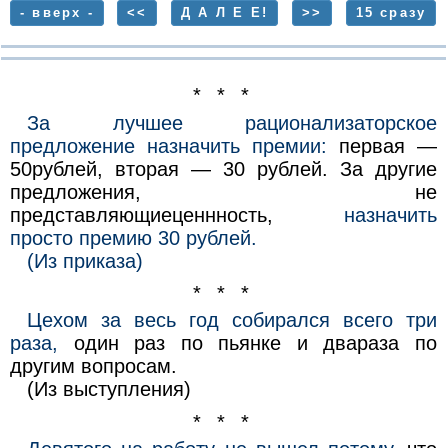
- вверх -
<<
Д А Л Е Е!
>>
15 сразу
* * *
За лучшее рационализаторское
предложение назначить премии:
первая —
50рублей, вторая — 30 рублей. За другие
предложения, не
представляющиеценнность,
назначить
просто премию 30 рублей.
(Из приказа)
* * *
Цехом за весь год собирался всего три
раза,
один раз по пьянке и двараза по
другим вопросам.
(Из выступления)
* * *