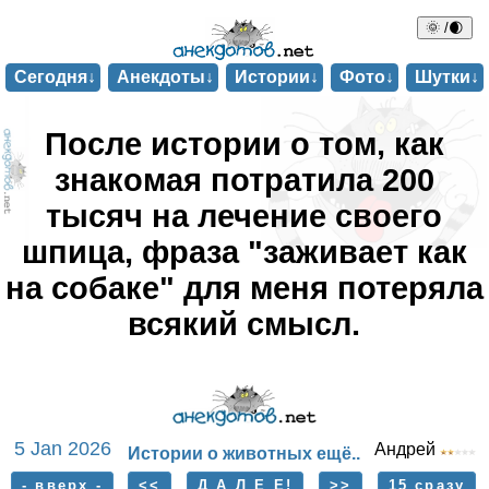
🌞 /🌒
Сегодня↓
Анекдоты↓
Истории↓
Фото↓
Шутки↓
После истории о том, как
знакомая потратила 200
тысяч на лечение своего
шпица, фраза "заживает как
на собаке" для меня потеряла
всякий смысл.
5 Jan 2026
Андрей
Истории о животных ещё..
- вверх -
<<
Д А Л Е Е!
>>
15 сразу