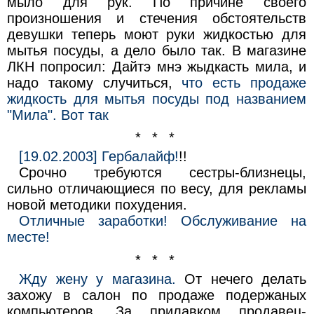
мыло для рук. По причине своего
произношения и стечения обстоятельств
девушки теперь моют руки жидкостью для
мытья посуды, а дело было так. В магазине
ЛКН попросил: Дайтэ мнэ жыдкасть мила, и
надо такому случиться,
что есть продаже
жидкость для мытья посуды под названием
"Мила". Вот так
* * *
[19.02.2003] Гербалайф!
!!
Срочно требуются сестры-близнецы,
сильно отличающиеся по весу, для рекламы
новой методики похудения.
Отличные заработки! Обслуживание на
месте!
* * *
Жду жену у магазина.
От нечего делать
захожу в салон по продаже подержаных
компьютеров. За прилавком продавец-