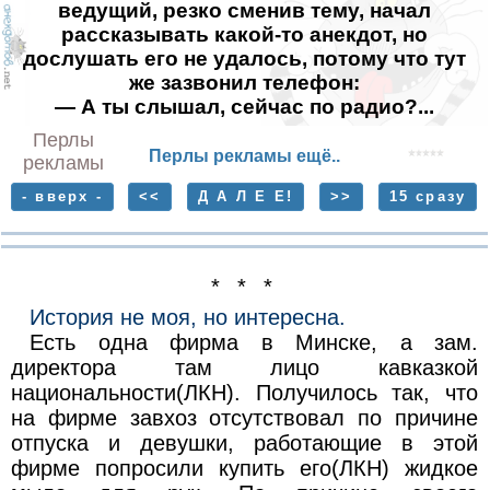
ведущий, резко сменив тему, начал
рассказывать какой-то анекдот, но
дослушать его не удалось, потому что тут
же зазвонил телефон:
— А ты слышал, сейчас по радио?...
Перлы
Перлы рекламы ещё..
рекламы
- вверх -
<<
Д А Л Е Е!
>>
15 сразу
* * *
История не моя, но интересна.
Есть одна фирма в Минске, а зам.
директора там лицо кавказкой
национальности(ЛКН). Получилось так, что
на фирме завхоз отсутствовал по причине
отпуска и девушки, работающие в этой
фирме попросили купить его(ЛКН) жидкое