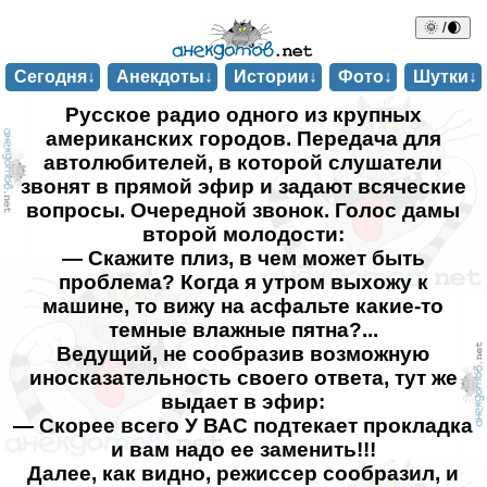
🌞 /🌒
Сегодня↓
Анекдоты↓
Истории↓
Фото↓
Шутки↓
Русское радио одного из крупных
американских городов. Передача для
автолюбителей, в которой слушатели
звонят в прямой эфир и задают всяческие
вопросы. Очередной звонок. Голос дамы
второй молодости:
— Скажите плиз, в чем может быть
проблема? Когда я утром выхожу к
машине, то вижу на асфальте какие-то
темные влажные пятна?...
Ведущий, не сообразив возможную
иносказательность своего ответа, тут же
выдает в эфир:
— Скорее всего У ВАС подтекает прокладка
и вам надо ее заменить!!!
Далее, как видно, режиссер сообразил, и