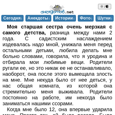
🌞 /🌒
Сегодня↓
Анекдоты↓
Истории↓
Фото↓
Шутки↓
Моя старшая сестра очень мерзкая с
самого детства,
разница между нами 2
года. С садистским наслаждением
издевалась надо мной, унижала меня перед
остальными детьми, любила делать мне
больно словами, говорила, что я уродина и
отбирала мои любимые вещи. Родители
ругали ее, но это никак ее не останавливало,
наоборот, она после этого вымещала злость
на мне. Мне некуда было от нее деться, у
нас общая комната, из которой она
стремительно меня выживала. Родители
постоянно на работе, им некогда было
заниматься нашими ссорами.
Когда мне было 12, она впервые ударила