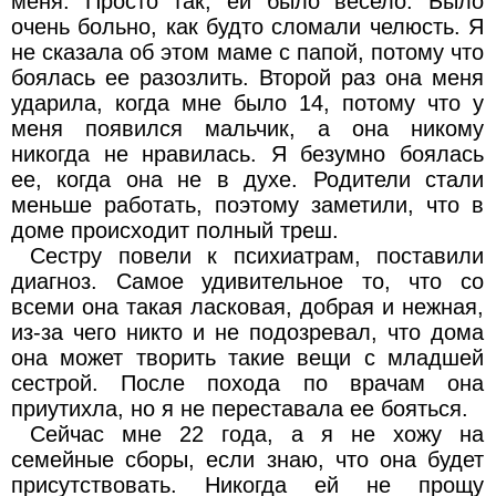
меня. Просто так, ей было весело. Было
очень больно, как будто сломали челюсть. Я
не сказала об этом маме с папой, потому что
боялась ее разозлить. Второй раз она меня
ударила, когда мне было 14, потому что у
меня появился мальчик, а она никому
никогда не нравилась. Я безумно боялась
ее, когда она не в духе. Родители стали
меньше работать, поэтому заметили, что в
доме происходит полный треш.
Сестру повели к психиатрам, поставили
диагноз. Самое удивительное то, что со
всеми она такая ласковая, добрая и нежная,
из-за чего никто и не подозревал, что дома
она может творить такие вещи с младшей
сестрой. После похода по врачам она
приутихла, но я не переставала ее бояться.
Сейчас мне 22 года, а я не хожу на
семейные сборы, если знаю, что она будет
присутствовать. Никогда ей не прощу