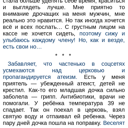
стала больше уделять себе время, краситься
и выглядеть лучше. Мне приятно то
внимание дрочащих на меня мужчин, мне
реально это нравится. Но так иногда хочется
всё и всех послать… С грустным лицом на
кассе не хочется сидеть,
поэтому сижу и
улыбаюсь каждому члену! Но, как и везде,
есть свои но…
* * *
Забавляет, что частенько в соцсетях
усмехаются над церковью и
пропагандируется атеизм.
Есть у меня
приятель — убежденный атеист, детей не
крестил. Как-то его младшая дочка сильно
заболела — грипп. Антибиотики, врачи не
помогали. У ребёнка температура 39 не
спадает. Так он поехал в церковь, взял
святую воду и отпаивал ей ребенка. Через
пару дней дочка пошла на поправку.
Веселят