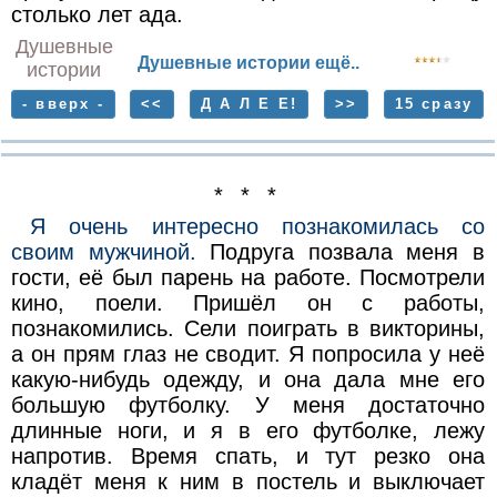
столько лет ада.
Душевные
Душевные истории ещё..
истории
- вверх -
<<
Д А Л Е Е!
>>
15 сразу
* * *
Я очень интересно познакомилась со
своим мужчиной.
Подруга позвала меня в
гости, её был парень на работе. Посмотрели
кино, поели. Пришёл он с работы,
познакомились. Сели поиграть в викторины,
а он прям глаз не сводит. Я попросила у неё
какую-нибудь одежду, и она дала мне его
большую футболку. У меня достаточно
длинные ноги, и я в его футболке, лежу
напротив. Время спать, и тут резко она
кладёт меня к ним в постель и выключает