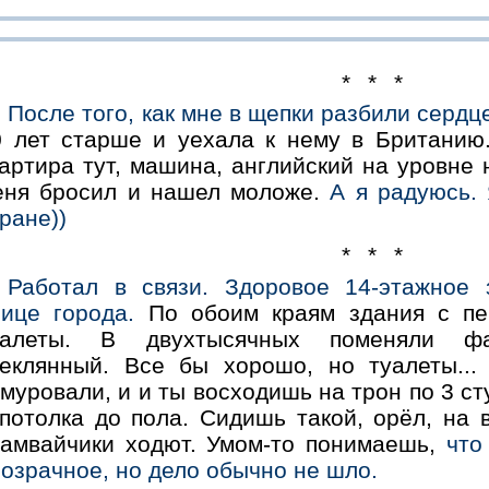
* * *
После того, как мне в щепки разбили сердц
0 лет старше и уехала к нему в Британию.
артира тут, машина, английский на уровне 
еня бросил и нашел моложе.
А я радуюсь.
ране))
* * *
Работал в связи. Здоровое 14-этажное 
лице города.
По обоим краям здания с пе
уалеты. В двухтысячных поменяли ф
теклянный. Все бы хорошо, но туалеты...
муровали, и и ты восходишь на трон по 3 ст
 потолка до пола. Сидишь такой, орёл, на 
рамвайчики ходют. Умом-то понимаешь,
что
озрачное, но дело обычно не шло.