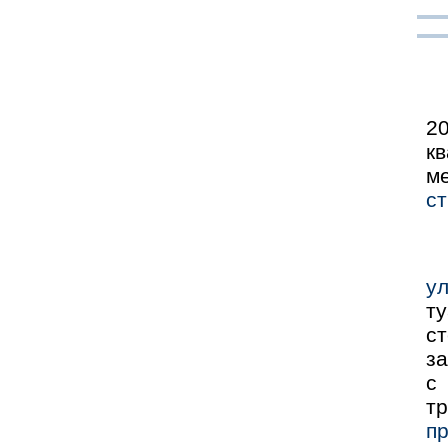
2
кв
м
ст
у
т
с
за
с
т
пр