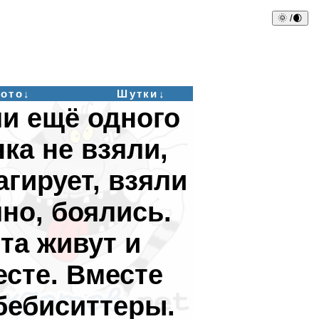
🌞 /🌒
ото↓
Шутки↓
ли ещё одного
ка не взяли,
агирует, взяли
но, боялись.
та живут и
сте. Вместе
 бебиситтеры.