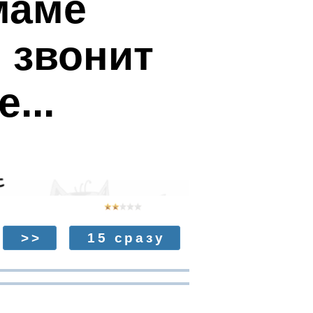
маме
 звонит
...
>>
15 сразу