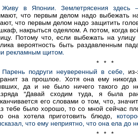
Живу в Японии. Землетрясения здесь 
умают, что первым делом надо выбежать на
ают, что первым делом надо защитить голов
шкаф, накрыться одеялом. А потом, когда вс
лицу. Потому что, если выбежать на улицу
елика вероятность быть раздавленным па
ли рекламным щитом.
* * *
Парень подруги неуверенный в себе,
из-
иранит за прошлое. Хотя она ему никогда
ывших, да и не было ничего такого до н
азряда "Давай сходим туда, я была ра
канчивается его словами о том, что, значит
з тебе было хорошо, то со мной сейчас пло
то она хотела приготовить блюдо,
котор
сказал, что ему неприятно, что она ела до н
* * *