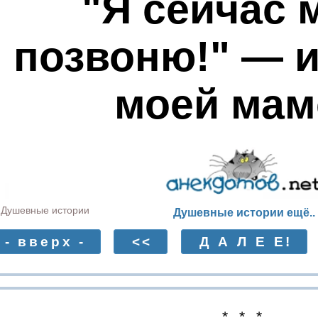
"Я сейчас 
позвоню!" — и
моей маме
Душевные истории
Душевные истории ещё..
- вверх -
<<
Д А Л Е Е!
* * *