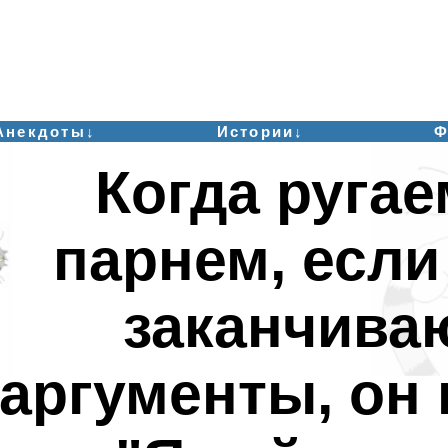
Анекдоты↓
Истории↓
Ф
Когда ругае
парнем, если
заканчива
аргументы, он 