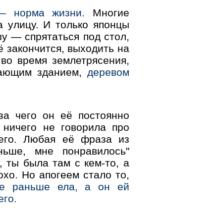
— норма жизни.
Многие
 улицу. И только японцы
у — спрятаться под стол,
ё закончится, выходить на
 во время землетрясения,
дающим зданием,
деревом
за чего он её постоянно
 ничего не говорила про
его. Любая её фраза из
ньше, мне понравилось"
, ты была там с кем-то, а
хо. Но апогеем стало то,
ое раньше ела, а он ей
его.