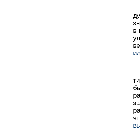
д
зн
в 
у
в
и
т
б
р
за
ра
ч
вы