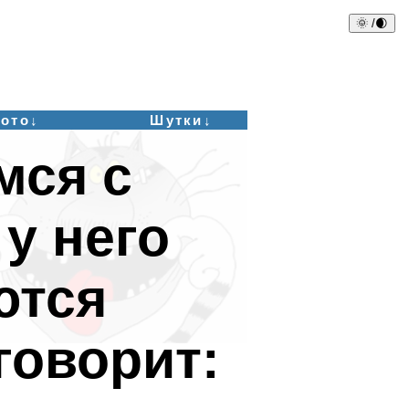
🌞 /🌒
ото↓
Шутки↓
мся с
 у него
ются
говорит: