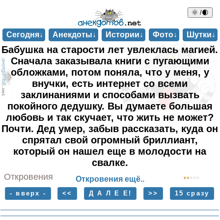
🌞 /🌒
Сегодня↓
Анекдоты↓
Истории↓
Фото↓
Шутки↓
Бабушка на старости лет увлеклась магией.
Сначала заказывала книги с пугающими
обложками, потом поняла, что у меня, у
внучки, есть интернет со всеми
заклинаниями и способами вызвать
покойного дедушку. Вы думаете большая
любовь и так скучает, что жить не может?
Почти. Дед умер, забыв рассказать, куда он
спрятал свой огромный бриллиант,
который он нашел еще в молодости на
свалке.
Откровения
Откровения ещё..
- вверх -
<<
Д А Л Е Е!
>>
15 сразу