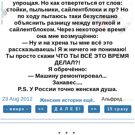
упрощая. Но как отвертеться от слов:
стойки, пыльники, сайлентблоки и пр? Но
по ходу пытаюсь таки безуспешно
объяснить разницу между втулкой и
сайлентблоком. Через некоторое время
она мне возмущённо:
— Ну и на хрена ты мне всё это
рассказываешь! Я ж ничего не понимаю!
Ты просто скажи ЧТО ТЫ ВСЁ ЭТО ВРЕМЯ
ДЕЛАЛ?!
Я обречённо:
— Машину ремонтировал...
Занавес....
P.S. У России точно женская душа.
23 Aug 2012
Альфред
Женские истории ещё..
- вверх -
<<
Д А Л Е Е!
>>
15 сразу
* * *