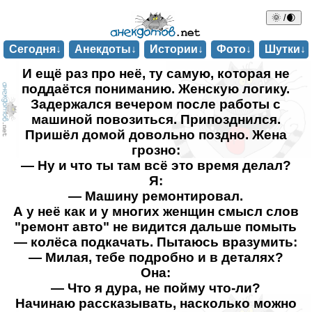
🌞 /🌒
Сегодня↓
Анекдоты↓
Истории↓
Фото↓
Шутки↓
И ещё раз про неё, ту самую, которая не
поддаётся пониманию. Женскую логику.
Задержался вечером после работы с
машиной повозиться. Припозднился.
Пришёл домой довольно поздно. Жена
грозно:
— Ну и что ты там всё это время делал?
Я:
— Машину ремонтировал.
А у неё как и у многих женщин смысл слов
"ремонт авто" не видится дальше помыть
— колёса подкачать. Пытаюсь вразумить:
— Милая, тебе подробно и в деталях?
Она:
— Что я дура, не пойму что-ли?
Начинаю рассказывать, насколько можно