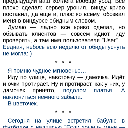
предыдущий ваш коллега вообще урод. Все
плохо сделал: сервер уронил, винду криво
поставил, да еще и, плюс ко всему, обозвал
меня в виндуосе обидным словом.
Думаю — ладно все криво сделал, но
обзывать клиентов — совсем идиот, иду
проверять, а там имя пользователя "User".
..
Бедная, небось всю неделю от обиды уснуть
не могла: )
* * *
Я помню чудное мгновенье…
Иду по улице, навстречу — дамочка. Идёт
и очки протирает. Ну и протирает, как у них, у
дамочек принято,
подолом платья. А
наклониться немного забыла.
В цветочек.
* * *
Сегодня на улице встретил бабулю в
футболке с надписью "Если хочешь меня —