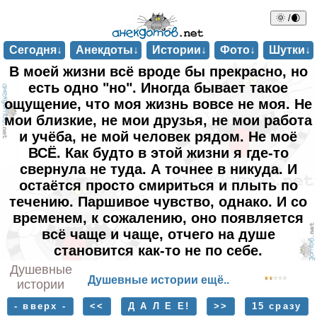
🌞 /🌒
Сегодня↓
Анекдоты↓
Истории↓
Фото↓
Шутки↓
В моей жизни всё вроде бы прекрасно, но
есть одно "но". Иногда бывает такое
ощущение, что моя жизнь вовсе не моя. Не
мои близкие, не мои друзья, не мои работа
и учёба, не мой человек рядом. Не моё
ВСЁ. Как будто в этой жизни я где-то
свернула не туда. А точнее в никуда. И
остаётся просто смириться и плыть по
течению. Паршивое чувство, однако. И со
временем, к сожалению, оно появляется
всё чаще и чаще, отчего на душе
становится как-то не по себе.
Душевные
Душевные истории ещё..
истории
- вверх -
<<
Д А Л Е Е!
>>
15 сразу