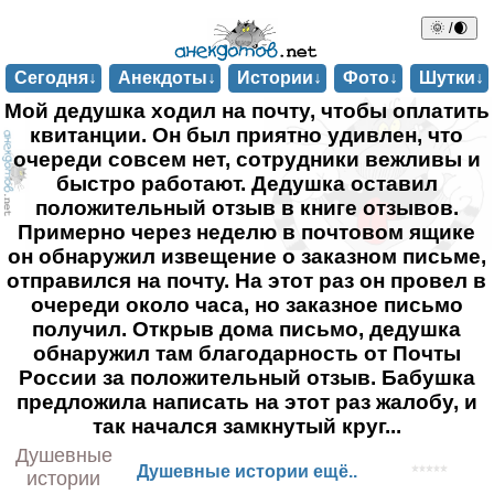
🌞 /🌒
Сегодня↓
Анекдоты↓
Истории↓
Фото↓
Шутки↓
Мой дедушка ходил на почту, чтобы оплатить
квитанции. Он был приятно удивлен, что
очереди совсем нет, сотрудники вежливы и
быстро работают. Дедушка оставил
положительный отзыв в книге отзывов.
Примерно через неделю в почтовом ящике
он обнаружил извещение о заказном письме,
отправился на почту. На этот раз он провел в
очереди около часа, но заказное письмо
получил. Открыв дома письмо, дедушка
обнаружил там благодарность от Почты
России за положительный отзыв. Бабушка
предложила написать на этот раз жалобу, и
так начался замкнутый круг...
Душевные
Душевные истории ещё..
истории