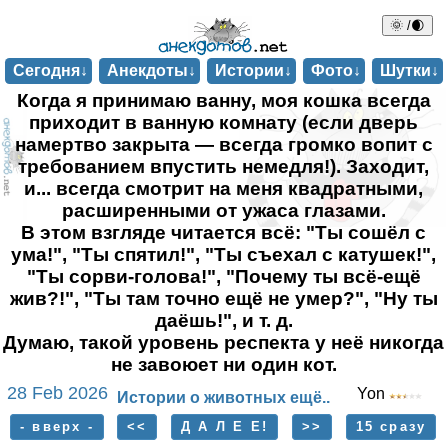
🌞 /🌒
Сегодня↓
Анекдоты↓
Истории↓
Фото↓
Шутки↓
Когда я принимаю ванну, моя кошка всегда
приходит в ванную комнату (если дверь
намертво закрыта — всегда громко вопит с
требованием впустить немедля!). Заходит,
и... всегда смотрит на меня квадратными,
расширенными от ужаса глазами.
В этом взгляде читается всё: "Ты сошёл с
ума!", "Ты спятил!", "Ты съехал с катушек!",
"Ты сорви-голова!", "Почему ты всё-ещё
жив?!", "Ты там точно ещё не умер?", "Ну ты
даёшь!", и т. д.
Думаю, такой уровень респекта у неё никогда
не завоюет ни один кот.
28 Feb 2026
Yon
Истории о животных ещё..
- вверх -
<<
Д А Л Е Е!
>>
15 сразу