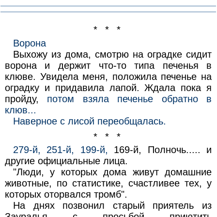
* * *
Ворона
Выхожу из дома, смотрю на оградке сидит
ворона и держит что-то типа печенья в
клюве. Увидела меня, положила печенье на
оградку и придавила лапой. Ждала пока я
пройду,
потом взяла печенье обратно в
клюв...
Наверное с лисой переобщалась.
* * *
279-й, 251-й, 199-й,
169-й, Полночь..... и
другие официальные лица.
"Люди, у которых дома живут домашние
животные, по статистике, счастливее тех, у
которых оторвался тромб".
На днях позвонил старый приятель из
Зауралья с просьбой приютить