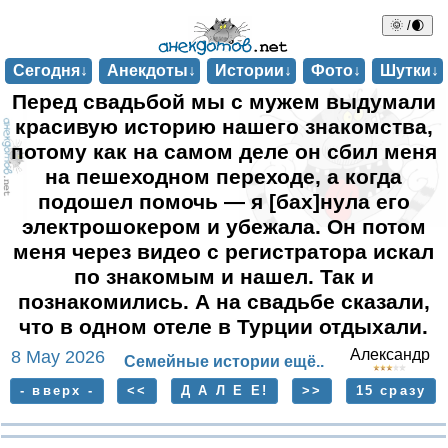
🌞 /🌒
Сегодня↓
Анекдоты↓
Истории↓
Фото↓
Шутки↓
Перед свадьбой мы с мужем выдумали
красивую историю нашего знакомства,
потому как на самом деле он сбил меня
на пешеходном переходе, а когда
подошел помочь — я [бах]нула его
электрошокером и убежала. Он потом
меня через видео с регистратора искал
по знакомым и нашел. Так и
познакомились. А на свадьбе сказали,
что в одном отеле в Турции отдыхали.
Александр
8 May 2026
Семейные истории ещё..
- вверх -
<<
Д А Л Е Е!
>>
15 сразу