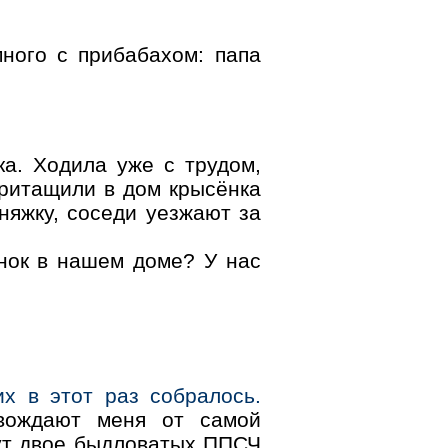
ного с прибабахом: папа
а. Ходила уже с трудом,
притащили в дом крысёнка
дняжку, соседи уезжают за
ёнок в нашем доме? У нас
их в этот раз собралось.
овождают меня от самой
дут двое быдловатых ППСЧ