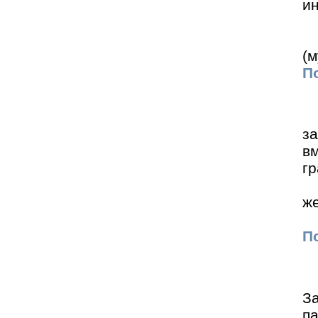
ин
(
По
з
вм
гр
же
По
З
п