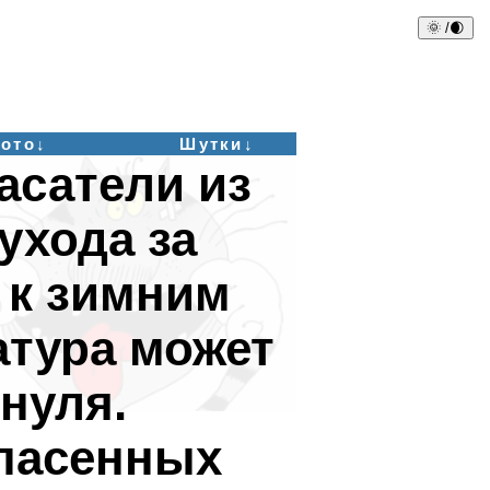
🌞 /🌒
ото↓
Шутки↓
асатели из
ухода за
 к зимним
атура может
нуля.
пасенных