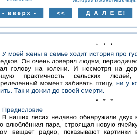
Истории о животных ещё.
- вверх -
<<
Д А Л Е Е!
* * *
У моей жены в семье ходит история про гус
едков. Он очень доверял людям, периодичес
лал голову на колени. И несмотря на де
бщую практичность сельских людей,
пределенный момент забивать птицу,
ни у к
ить. Так и дожил до своей смерти.
* * *
Предисловие
В наших лесах недавно обнаружили двух в
то влюблённая пара, строящая новую ячейк
том вещает радио, показывают картинки 