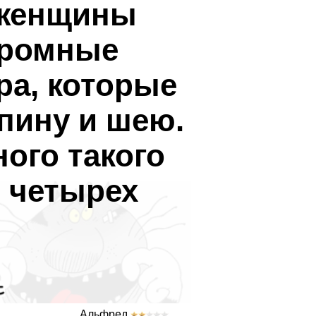
 женщины
громные
ра, которые
спину и шею.
ного такого
о четырех
Альфред