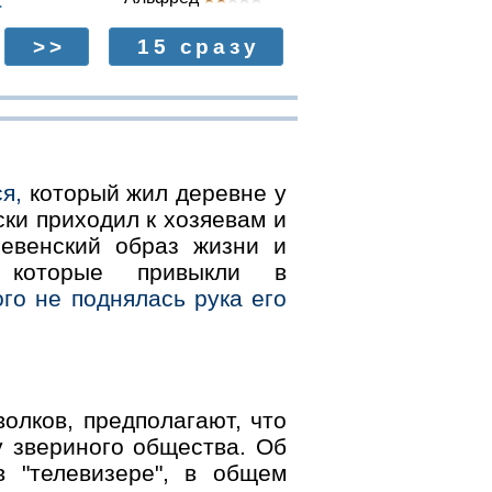
.
>>
15 сразу
я,
который жил деревне у
ки приходил к хозяевам и
ревенский образ жизни и
 которые привыкли в
ого не поднялась рука его
олков, предполагают, что
у звериного общества. Об
в "телевизере", в общем