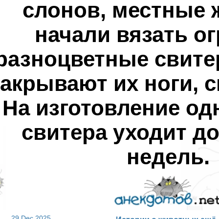
слонов, местные
начали вязать о
разноцветные свите
закрывают их ноги, 
На изготовление од
свитера уходит д
недель.
29 Dec 2025