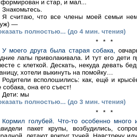
формирован и стар, и мал...
Знакомьтесь.
Я считаю, что все члены моей семьи нем
муж) —
казать полностью... (до 4 мин. чтения)
* * *
У моего друга была старая собака,
овчарк
адние лапы приволакивала. И тут его дети 
есте с клеткой. Дескать, некуда девать бе
аницу, хотели выкинуть на помойку…
Родители всполошились: как, ещё и крыс
 собака, она его съест!
Дети: мы
казать полностью... (до 3 мин. чтения)
* * *
Кормил голубей. Что-то особенно много 
авидели пакет крупы, возбудились, сопр
арадной, летают вокруг тучей. Навстречу и