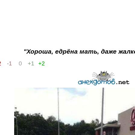
"Хороша, едрёна мать, даже жалко
2
-1
0
+1
+2