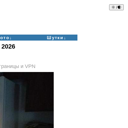
🌞 /🌒
ото↓
Шутки↓
 2026
аграницы и VPN