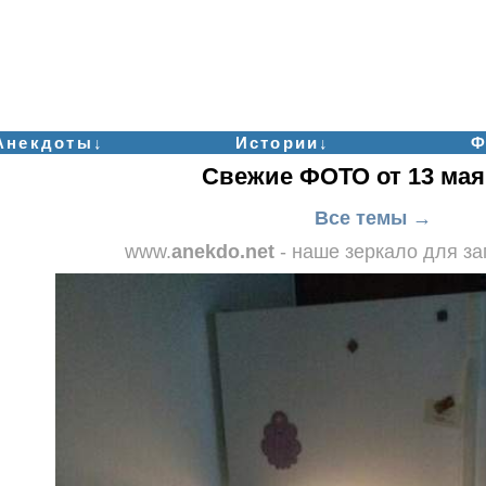
Анекдоты↓
Истории↓
Ф
Свежие ФОТО от 13 мая
Все темы →
www.
anekdo.net
- наше зеркало для з