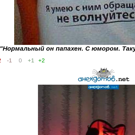
"Нормальный он папахен. С юмором. Так
2
-1
0
+1
+2