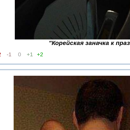
"Корейская заначка к пра
2
-1
0
+1
+2