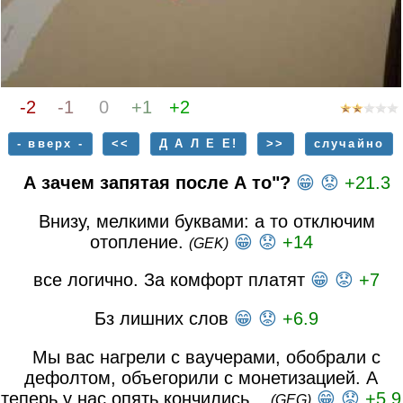
-2
-1
0
+1
+2
- вверх -
<<
Д А Л Е Е!
>>
случайно
А зачем запятая после А то"?
😁
😟
+21.3
Внизу, мелкими буквами: а то отключим
отопление.
😁
😟
+14
(GEK)
все логично. За комфорт платят
😁
😟
+7
Бз лишних слов
😁
😟
+6.9
Мы вас нагрели с ваучерами, обобрали с
дефолтом, объегорили с монетизацией. А
теперь у нас опять кончились...
😁
😟
+5.9
(GEG)