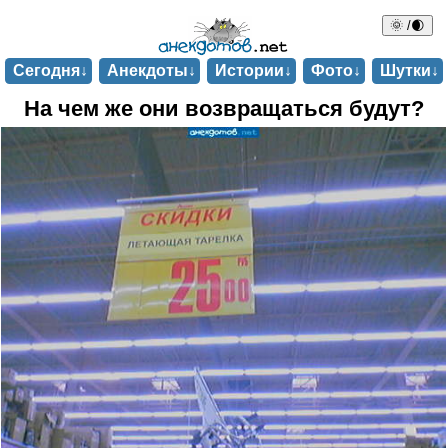
🌞 /🌒
Сегодня↓
Анекдоты↓
Истории↓
Фото↓
Шутки↓
На чем же они возвращаться будут?