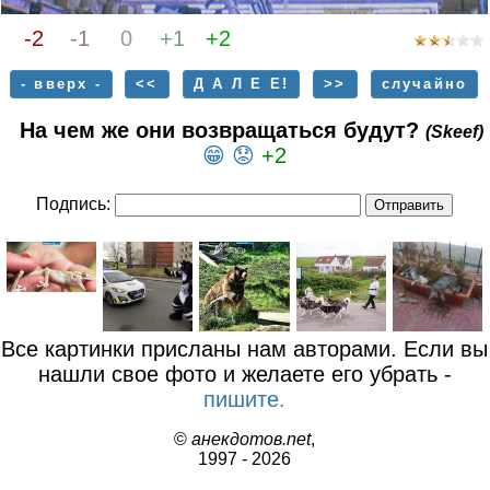
-2
-1
0
+1
+2
- вверх -
<<
Д А Л Е Е!
>>
случайно
На чем же они возвращаться будут?
(Skeef)
😁
😟
+2
Подпись:
Все картинки присланы нам авторами. Если вы
нашли свое фото и желаете его убрать -
пишите.
©
анекдотов.net
,
1997 - 2026