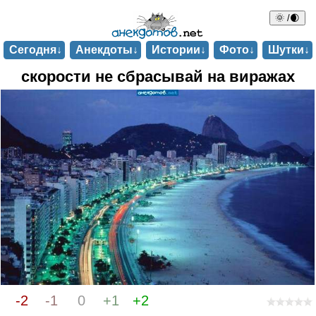
🌞 /🌒
Сегодня↓
Анекдоты↓
Истории↓
Фото↓
Шутки↓
скорости не сбрасывай на виражах
-2
-1
0
+1
+2