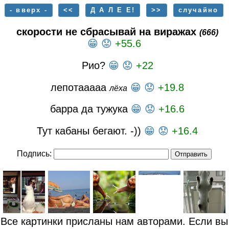
- вверх -
<<
Д А Л Е Е!
>>
случайно
скорости не сбрасывай на виражах
(666)
😁
😟
+55.6
Рио?
😁
😟
+22
лепотааааа
😁
😟
+19.8
лёха
барра да тужука
😁
😟
+16.6
Тут кабаны бегают. -))
😁
😟
+16.4
Подпись:
Все картинки присланы нам авторами. Если вы