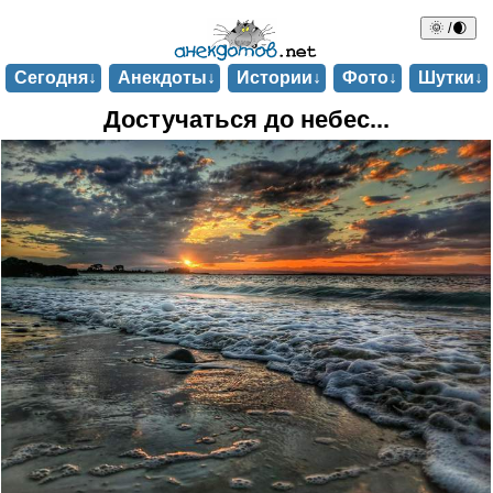
🌞 /🌒
Сегодня↓
Анекдоты↓
Истории↓
Фото↓
Шутки↓
Достучаться до небес...