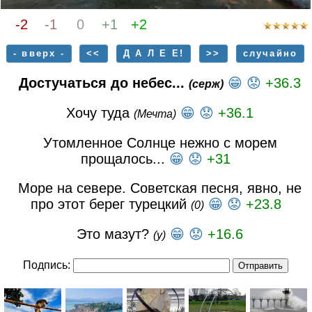
-2
-1
0
+1
+2
- вверх -
<<
Д А Л Е Е!
>>
случайно
Достучаться до небес...
😁
😟
+36.3
(серж)
Хочу туда
😁
😟
+36.1
(Мечта)
Утомленное Солнце нежно с морем
прощалось...
😁
😟
+31
Море на севере. Советская песня, явно, не
про этот берег турецкий
😁
😟
+23.8
(0)
Это мазут?
😁
😟
+16.6
(у)
Подпись: