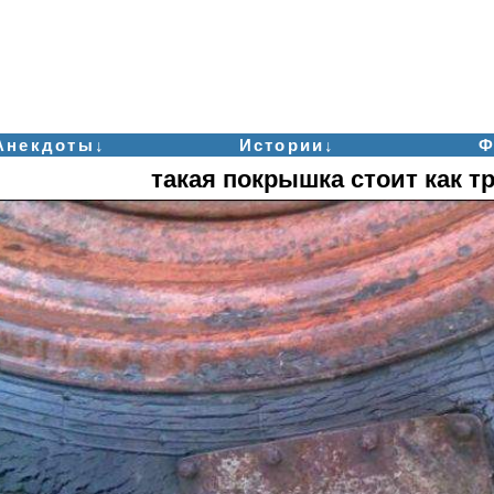
Анекдоты↓
Истории↓
Ф
такая покрышка стоит как тр