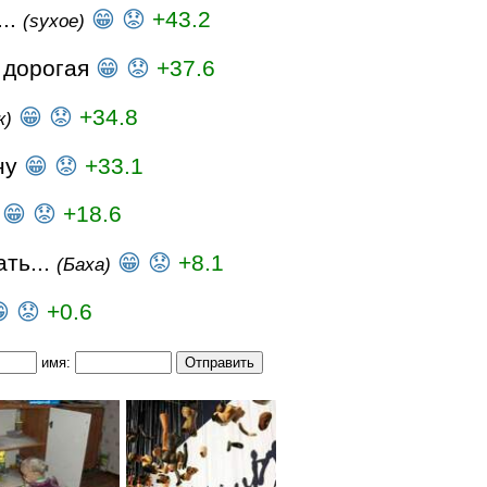
..
😁
😟
+43.2
(syxoe)
а дорогая
😁
😟
+37.6
😁
😟
+34.8
к)
ну
😁
😟
+33.1
й
😁
😟
+18.6
ть...
😁
😟
+8.1
(Баха)

😟
+0.6
имя: