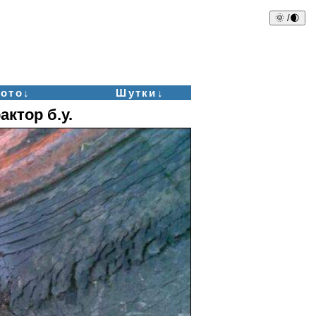
🌞 /🌒
ото↓
Шутки↓
актор б.у.