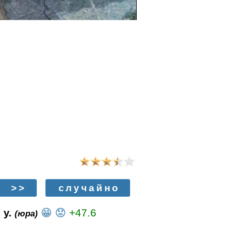
>>
случайно
 у.
😁
😟
+47.6
(юра)