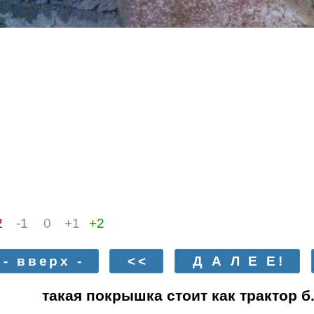
2
-1
0
+1
+2
- вверх -
<<
Д А Л Е Е!
такая покрышка стоит как трактор б.