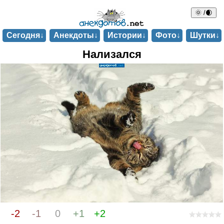
🌞 /🌒
Сегодня↓
Анекдоты↓
Истории↓
Фото↓
Шутки↓
Нализался
-2
-1
0
+1
+2