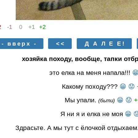
2
-1
0
+1
+2
- вверх -
<<
Д А Л Е Е!
хозяйка походу, вообще, тапки отб
это елка на меня напала!!!

Какому походу???
😁
😟
Мы упали.
😁
😟
+
(бьти)
Я ни я и елка не моя
😁

Здрасьте. А мы тут с ёлочкой отдыхаем.