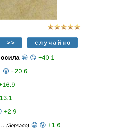
>>
случайно
росила
😁
😟
+40.1

😟
+20.6
+16.9
13.1

+2.9
..
😁
😟
+1.6
(Зеркало)