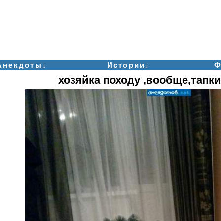
Анекдоты↓
Истории↓
Ф
хозяйка походу ,вообще,тапк