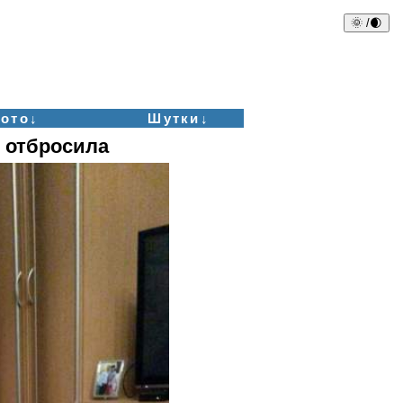
🌞 /🌒
ото↓
Шутки↓
и отбросила