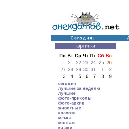
Сегодня↓
картинки
Пн
Вт
Ср
Чт
Пт
Сб
Вс
...
21
22
23
24
25
26
27
28
29
30
31
1
2
3
4
5
6
7
8
9
сегодня
лучшие за неделю
лучшие
фото-приколы
фото-архив
животные
красота
мемы
монтаж
кошки