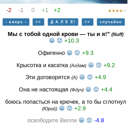
-2
-1
0
+1
+2
- вверх -
<<
Д А Л Е Е!
>>
случайно
Мы с тобой одной крови — ты и я!"
(Nuff)
😁
😟
+10.3
Офигенно
😁
😟
+9.3
Крысотка и касатка
😁
😟
+9.2
(Агдам)
Эти договорятся
😁
😟
+4.9
(А)
Она не настоящая
😁
😟
+4.4
(Фдуч)
боюсь попасться на крючек, а то бы сглотнул
😁
😟
+2.9
(Юрий)
освободите Вилли
😁
😟
-4.8