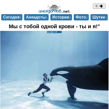
🌞 /🌒
Сегодня↓
Анекдоты↓
Истории↓
Фото↓
Шутки↓
Мы с тобой одной крови - ты и я!"