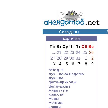
Сегодня↓
картинки
Пн
Вт
Ср
Чт
Пт
Сб
Вс
...
21
22
23
24
25
26
27
28
29
30
31
1
2
3
4
5
6
7
8
9
сегодня
лучшие за неделю
лучшие
фото-приколы
фото-архив
животные
красота
мемы
монтаж
кошки