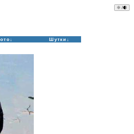
🌞 /🌒
ото↓
Шутки↓