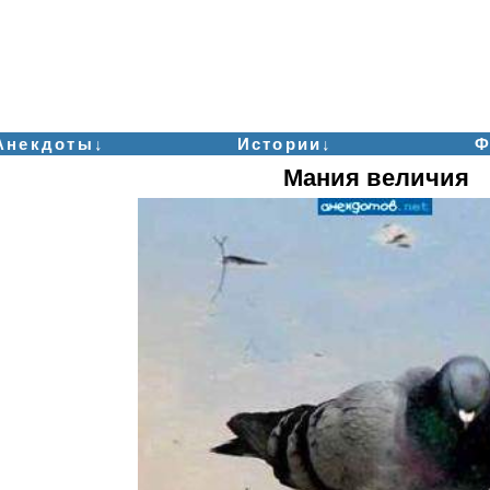
Анекдоты↓
Истории↓
Ф
Мания величия