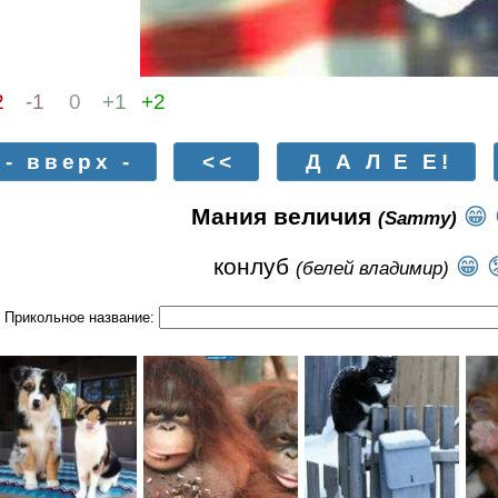
2
-1
0
+1
+2
- вверх -
<<
Д А Л Е Е!
Мания величия
😁
(Sammy)
конлуб
😁
(белей владимир)
Прикольное название: