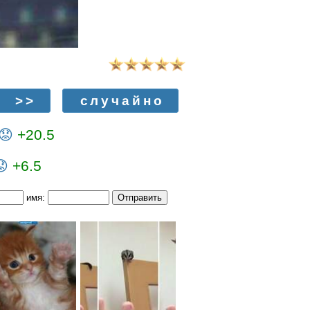
>>
случайно
😟
+20.5
😟
+6.5
имя: