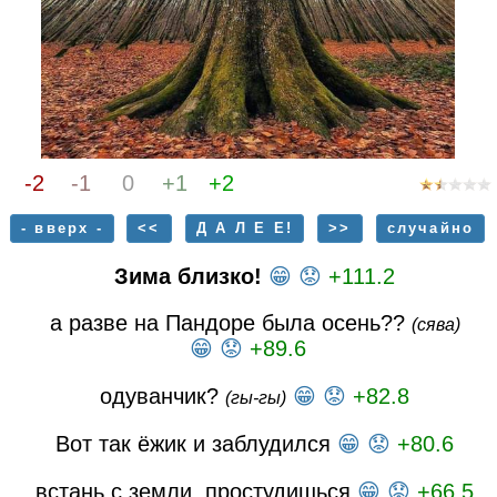
-2
-1
0
+1
+2
- вверх -
<<
Д А Л Е Е!
>>
случайно
Зима близко!
😁
😟
+111.2
а разве на Пандоре была осень??
(сява)
😁
😟
+89.6
одуванчик?
😁
😟
+82.8
(гы-гы)
Вот так ёжик и заблудился
😁
😟
+80.6
встань с земли, простудишься
😁
😟
+66.5