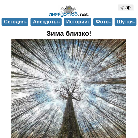
🌞 /🌒
Сегодня↓
Анекдоты↓
Истории↓
Фото↓
Шутки↓
Зима близко!