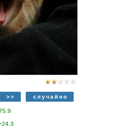
>>
случайно
75.9
+24.3