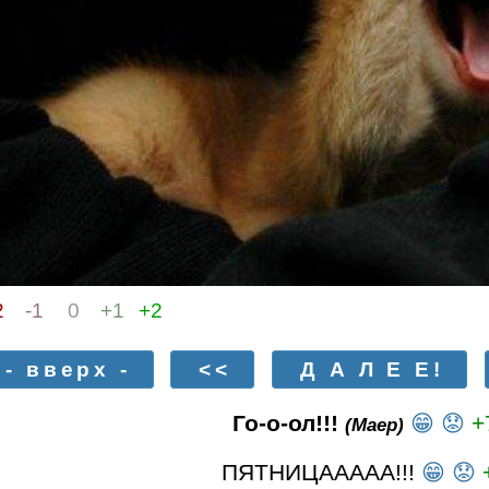
2
-1
0
+1
+2
- вверх -
<<
Д А Л Е Е!
Го-о-ол!!!
😁
😟
+
(Маер)
ПЯТНИЦААААА!!!
😁
😟