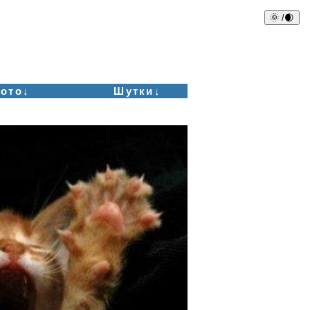
🌞 /🌒
ото↓
Шутки↓