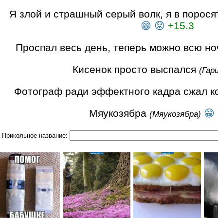
Я злой и страшный серый волк, я в порося
😁
😟
+15.3
Проспал весь день, теперь можно всю но
Кисенок просто выспался
(Гар
Фотограф ради эффектного кадра сжал ко
Мяукозябра
😁
(Мяукозябра)
Прикольное название: