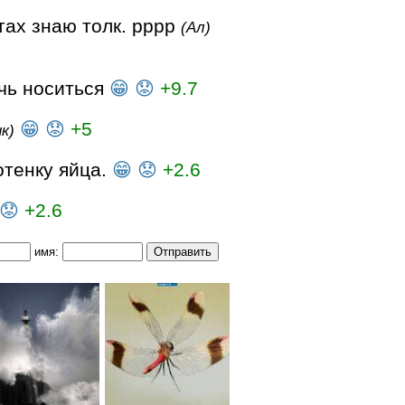
тах знаю толк. рррр
(Ал)
чь носиться
😁
😟
+9.7
😁
😟
+5
ик)
тенку яйца.
😁
😟
+2.6
😟
+2.6
имя: