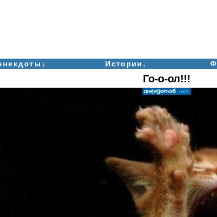
Анекдоты↓
Истории↓
Ф
Го-о-ол!!!