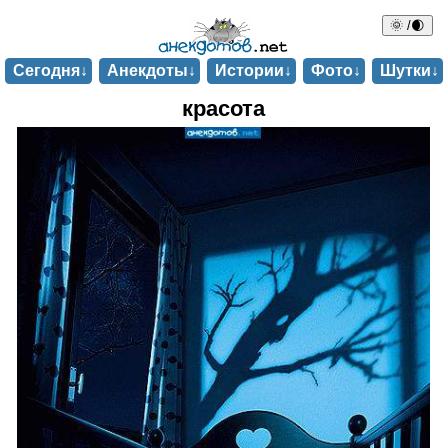
🌞 /🌒
Сегодня↓
Анекдоты↓
Истории↓
Фото↓
Шутки↓
красота