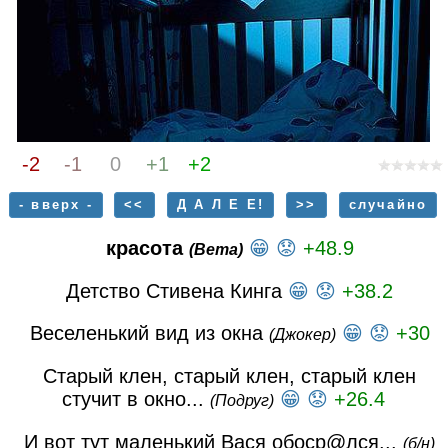
-2
-1
0
+1
+2
- вверх -
<<
Д А Л Е Е!
>>
случайно
красота
😁
😟
+48.9
(Вета)
Детство Стивена Кинга
😁
😟
+38.2
Веселенький вид из окна
😁
😟
+30
(Джокер)
Старый клен, старый клен, старый клен
стучит в окно...
😁
😟
+26.4
(Подруг)
И вот тут маленький Вася обоср@лся...
(б/н)