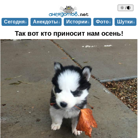
🌞 /🌒
Сегодня↓
Анекдоты↓
Истории↓
Фото↓
Шутки↓
Так вот кто приносит нам осень!