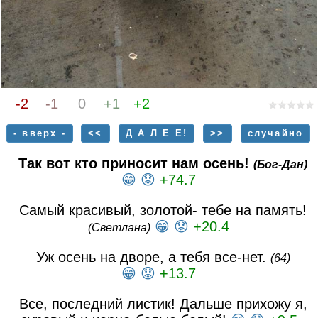
-2
-1
0
+1
+2
- вверх -
<<
Д А Л Е Е!
>>
случайно
Так вот кто приносит нам осень!
(Бог-Дан)
😁
😟
+74.7
Самый красивый, золотой- тебе на память!
😁
😟
+20.4
(Светлана)
Уж осень на дворе, а тебя все-нет.
(64)
😁
😟
+13.7
Все, последний листик! Дальше прихожу я,