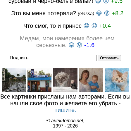
суровый и черно-белые белый!
😁
😟
+9.5
Это вы меня потеряли?
😁
😟
+8.2
(Gassa)
Что смог, то и принес
😁
😟
+0.4
Медам, мои намерения более чем
серьезные.
😁
😟
-1.6
Подпись:
Все картинки присланы нам авторами. Если вы
нашли свое фото и желаете его убрать -
пишите.
©
анекдотов.net
,
1997 - 2026