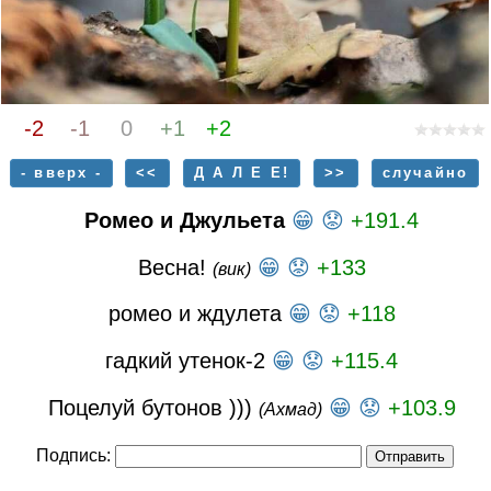
-2
-1
0
+1
+2
- вверх -
<<
Д А Л Е Е!
>>
случайно
Ромео и Джульета
😁
😟
+191.4
Весна!
😁
😟
+133
(вик)
ромео и ждулета
😁
😟
+118
гадкий утенок-2
😁
😟
+115.4
Поцелуй бутонов )))
😁
😟
+103.9
(Ахмад)
Подпись: