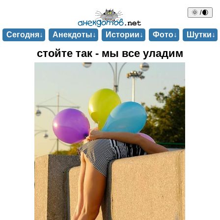
🌞 /🌒
Сегодня↓
Анекдоты↓
Истории↓
Фото↓
Шутки↓
стойте так - мы все уладим