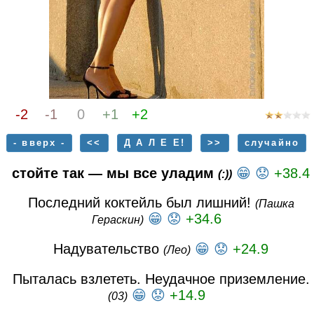
-2
-1
0
+1
+2
- вверх -
<<
Д А Л Е Е!
>>
случайно
стойте так — мы все уладим
😁
😟
+38.4
(:))
Последний коктейль был лишний!
(Пашка
😁
😟
+34.6
Гераскин)
Надувательство
😁
😟
+24.9
(Лео)
Пыталась взлететь. Неудачное приземление.
😁
😟
+14.9
(03)