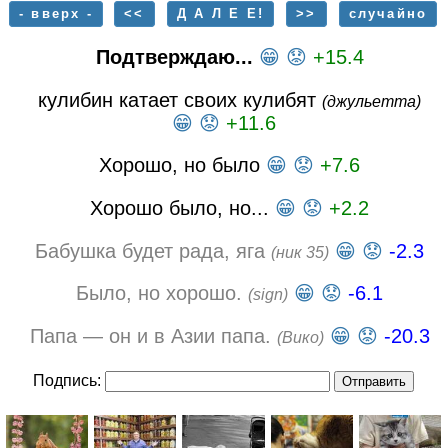
- вверх -
<<
Д А Л Е Е!
>>
случайно
Подтверждаю...
😁
😟
+15.4
кулибин катает своих кулибят
(джульетта)
😁
😟
+11.6
Хорошо, но было
😁
😟
+7.6
Хорошо было, но...
😁
😟
+2.2
Бабушка будет рада, яга
😁
😟
-2.3
(ник 35)
Было, но хорошо.
😁
😟
-6.1
(sign)
Папа — он и в Азии папа.
😁
😟
-20.3
(Вико)
Подпись: