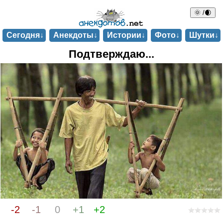
🌞 /🌒
Сегодня↓
Анекдоты↓
Истории↓
Фото↓
Шутки↓
Подтверждаю...
-2
-1
0
+1
+2