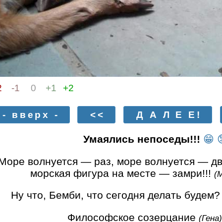
2
-1
0
+1
+2
- вверх -
<<
Д А Л Е Е!
Умаялись непоседы!!!
😁
оре волнуется — раз, море волнуется — дв
морская фигура на месте — замри!!!
(
Ну что, Бемби, что сегодня делать будем
Философское созерцание
(Гена)