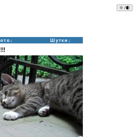
🌞 /🌒
ото↓
Шутки↓
!!