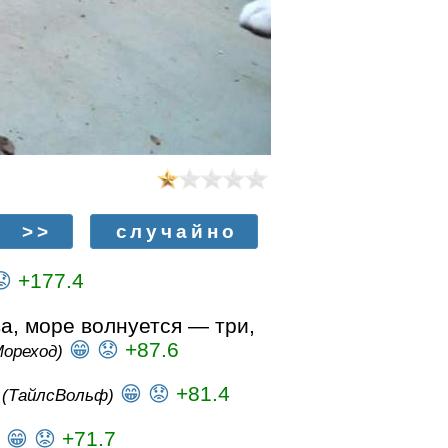
>>
случайно
😟
+177.4
а, море волнуется — три,
😁
😟
+87.6
Мореход)
?
😁
😟
+81.4
(ТайлсВольф)
😁
😟
+71.7