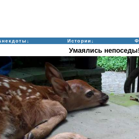
Анекдоты↓
Истории↓
Ф
Умаялись непоседы!