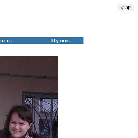
🌞 /🌒
ото↓
Шутки↓