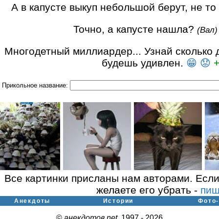
А в капусте выкуп небольшой берут, не то
Точно, а капусте нашла?
(Вал)
Многодетный миллиардер... Узнай сколько 
будешь удивлен.
😁
😟
+
Прикольное название:
Все картинки присланы нам авторами. Если
желаете его убрать -
пиш
Анекдоты
Истории
Фото
©
анекдотов.net
, 1997 - 2026