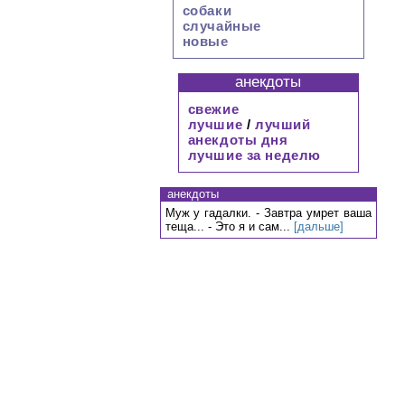
собаки
случайные
новые
анекдоты
свежие
лучшие
/
лучший
анекдоты дня
лучшие за неделю
анекдоты
Муж у гадалки. - Завтра умрет ваша
теща... - Это я и сам...
[дальше]