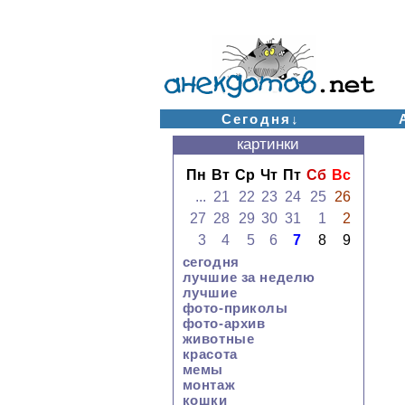
Сегодня↓
картинки
Пн
Вт
Ср
Чт
Пт
Сб
Вс
...
21
22
23
24
25
26
27
28
29
30
31
1
2
3
4
5
6
7
8
9
сегодня
лучшие за неделю
лучшие
фото-приколы
фото-архив
животные
красота
мемы
монтаж
кошки