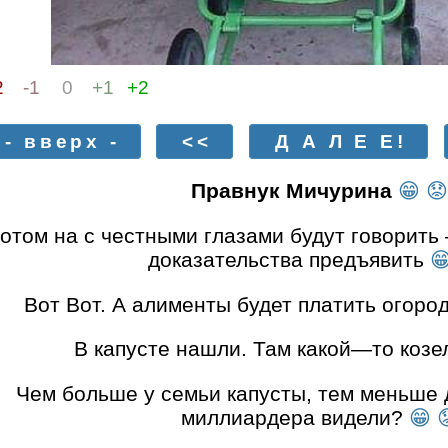
2
-1
0
+1
+2
- вверх -
<<
Д А Л Е Е!
Правнук Мичурина
😁
😟
том на с честными глазами будут говорить
доказательства предъявить

Вот Вот. А алименты будет платить огоро
В капусте нашли. Там какой—то козе
Чем больше у семьи капусты, тем меньше 
миллиардера видели?
😁
