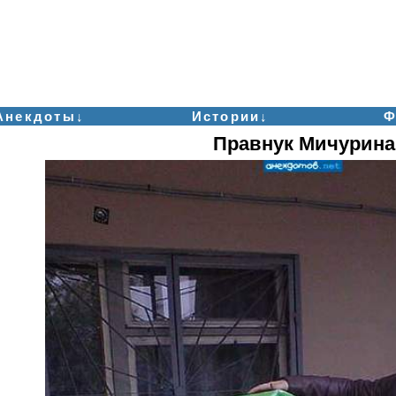
Анекдоты↓
Истории↓
Ф
Правнук Мичурина