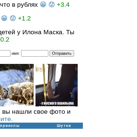
 что в рублях
😁
😟
+3.4
😁
😟
+1.2
детей у Илона Маска. Ты
0.2
имя:
 вы нашли свое фото и
ите.
-приколы
Шутки