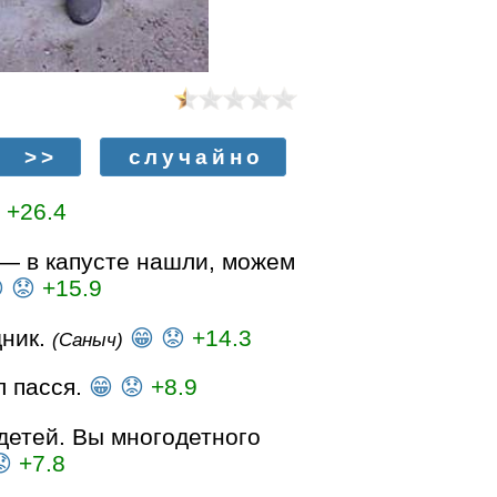
>>
случайно
+26.4
 — в капусте нашли, можем

😟
+15.9
дник.
😁
😟
+14.3
(Саныч)
л пасся.
😁
😟
+8.9
детей. Вы многодетного

+7.8