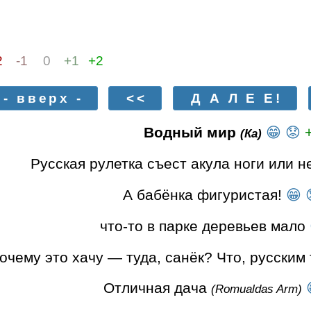
2
-1
0
+1
+2
- вверх -
<<
Д А Л Е Е!
Водный мир
😁
😟
(Ка)
Русская рулетка съест акула ноги или н
А бабёнка фигуристая!
😁
что-то в парке деревьев мало
чему это хачу — туда, санёк? Что, русским
Отличная дача
(Romualdas Arm)