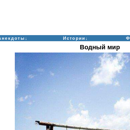
Анекдоты↓
Истории↓
Ф
Водный мир