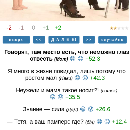
-2
-1
0
+1
+2
- вверх -
<<
Д А Л Е Е!
>>
случайно
Говорят, там место есть, что неможно глаз
отвесть
😁
😟
+52.3
(Мот)
Я много в жизни повидал, лишь потому что
ростом мал
😁
😟
+42.3
(Нави)
Неужели и мама такое носит?!
(витёк)
😁
😟
+35.5
Знание — сила
😁
😟
+26.6
(ДдД)
— Тетя, а ваш памперс где?
😁
😟
+12.4
(б/н)