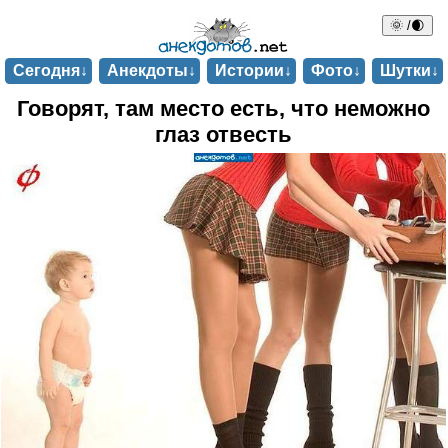
🌞 /🌒
Сегодня↓
Анекдоты↓
Истории↓
Фото↓
Шутки↓
Говорят, там место есть, что неможно
глаз отвесть