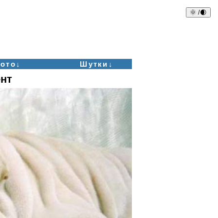
🌞 /🌒
ото↓
Шутки↓
нт