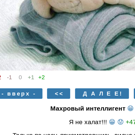
2
-1
0
+1
+2
- вверх -
<<
Д А Л Е Е!
Махровый интеллигент
😁
Я не халат!!!
😁
😟
+4