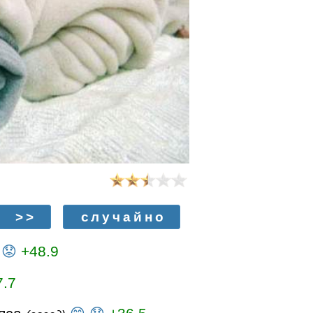
>>
случайно
😟
+48.9
7.7