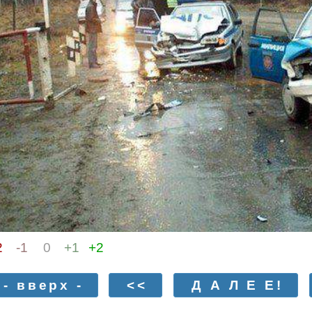
2
-1
0
+1
+2
- вверх -
<<
Д А Л Е Е!