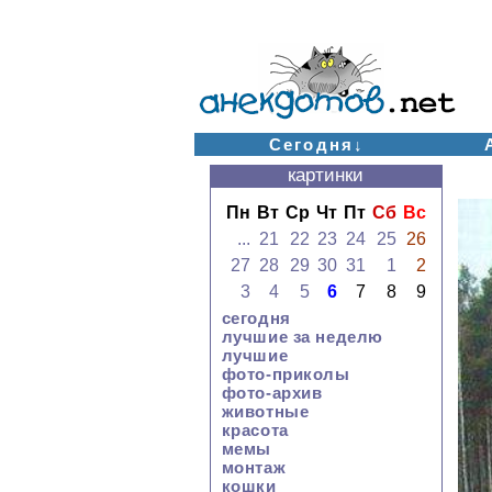
Сегодня↓
картинки
Пн
Вт
Ср
Чт
Пт
Сб
Вс
...
21
22
23
24
25
26
27
28
29
30
31
1
2
3
4
5
6
7
8
9
сегодня
лучшие за неделю
лучшие
фото-приколы
фото-архив
животные
красота
мемы
монтаж
кошки