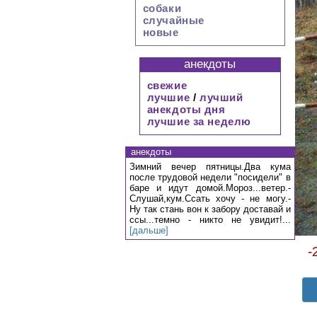
собаки
случайные
новые
анекдоты
свежие
лучшие
/
лучший
анекдоты дня
лучшие за неделю
анекдоты
Зимний вечер пятницы.Два кума
после трудовой недели "посидели" в
баре и идут домой.Мороз...ветер.-
Слушай,кум.Ссать хочу - не могу.-
Ну так стань вон к забору доставай и
ссы...темно - никто не увидит!...
[дальше]
-