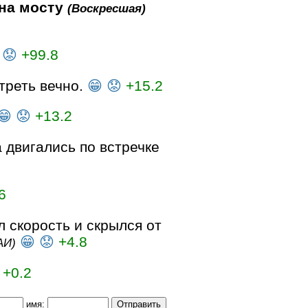
 на мосту
(Воскресшая)
😟
+99.8
треть вечно.
😁
😟
+15.2
😁
😟
+13.2
 двигались по встречке
6
 скорость и скрылся от
😁
😟
+4.8
АИ)
+0.2
имя: