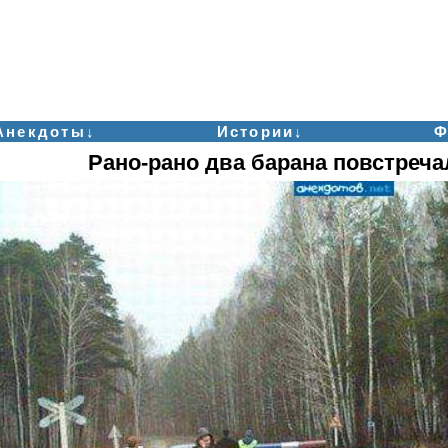
Анекдоты↓
Истории↓
Ф
Рано-рано два барана повстреча