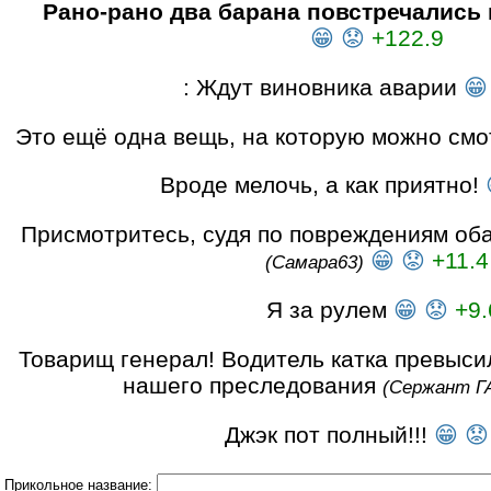
Рано-рано два барана повстречались
😁
😟
+122.9
: Ждут виновника аварии
😁
Это ещё одна вещь, на которую можно смо
Вроде мелочь, а как приятно!
Присмотритесь, судя по повреждениям оба
😁
😟
+11.4
(Самара63)
Я за рулем
😁
😟
+9.
Товарищ генерал! Водитель катка превысил
нашего преследования
(Сержант Г
Джэк пот полный!!!
😁
😟
Прикольное название: