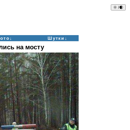
🌞 /🌒
ото↓
Шутки↓
лись на мосту