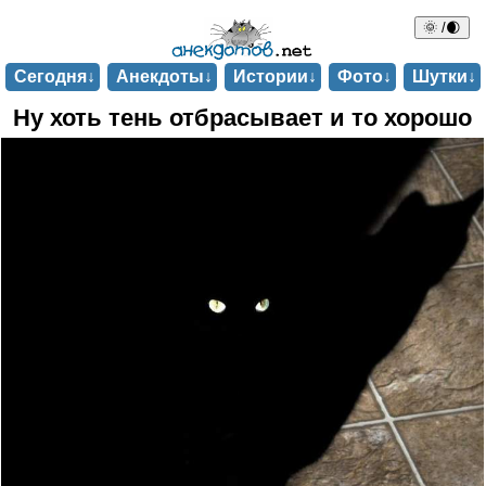
🌞 /🌒
Сегодня↓
Анекдоты↓
Истории↓
Фото↓
Шутки↓
Ну хоть тень отбрасывает и то хорошо