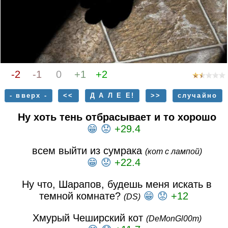
-2
-1
0
+1
+2
- вверх -
<<
Д А Л Е Е!
>>
случайно
Ну хоть тень отбрасывает и то хорошо
😁
😟
+29.4
всем выйти из сумрака
(кот с лампой)
😁
😟
+22.4
Ну что, Шарапов, будешь меня искать в
темной комнате?
😁
😟
+12
(DS)
Хмурый Чеширский кот
(DeMonGl00m)