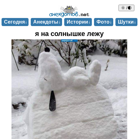
🌞 /🌒
Сегодня↓
Анекдоты↓
Истории↓
Фото↓
Шутки↓
я на солнышке лежу