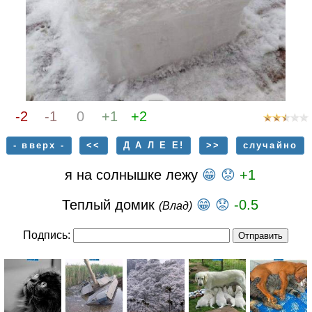
-2
-1
0
+1
+2
- вверх -
<<
Д А Л Е Е!
>>
случайно
я на солнышке лежу
😁
😟
+1
Теплый домик
😁
😟
-0.5
(Влад)
Подпись: